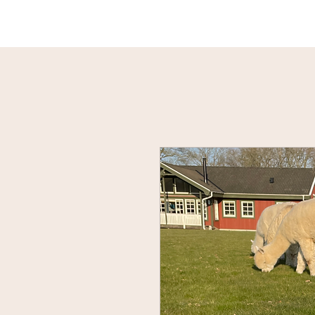
Hjem
Alpaca gåture
Booki