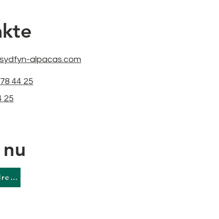
akte
sydfyn-alpacas.com
 78 44 25
4 25
 nu
Alpaca-vandretur