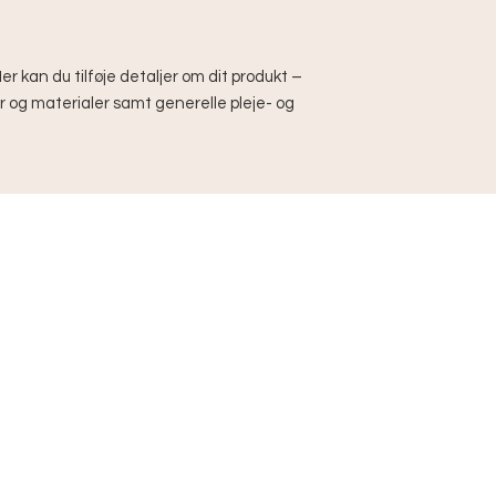
informere dine kunde
måde at vinde dine ku
Klare forsendelsesb
at øge kundernes tilli
r kan du tilføje detaljer om dit produkt – 
at din butik er velr
r og materialer samt generelle pleje- og 