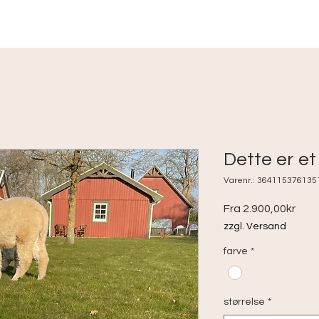
ng
Vores alpacaer
Ferie hjem
Salg af dyr
Om o
Dette er et
Varenr.: 364115376135
Salg
Fra
2.900,00kr
zzgl. Versand
farve
*
størrelse
*