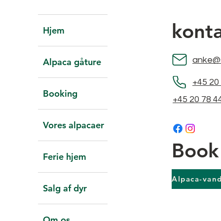
kont
Hjem
anke@
Alpaca gåture
+45 20
Booking
+45 20 78 4
Vores alpacaer
Book
Ferie hjem
Salg af dyr
Om os