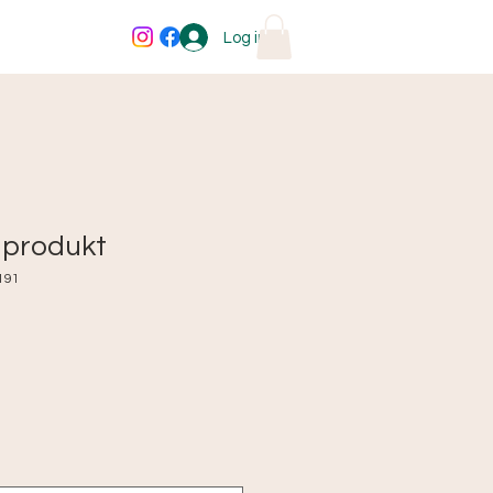
s
Log ind
 produkt
191
spris