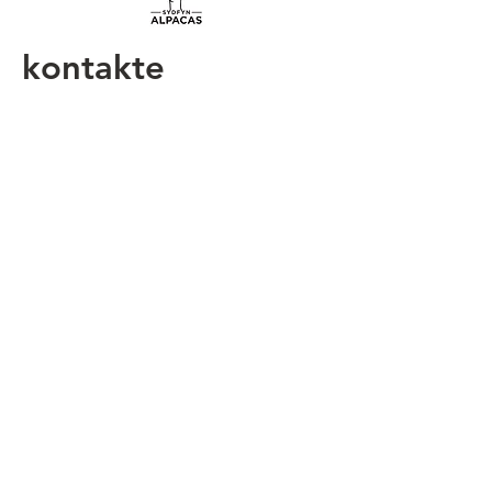
kontakte
anke@sydfyn-alpacas.com
+45 20 78 44 25
Book nu
Alpaca-vandretur